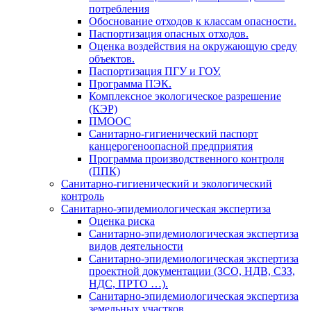
потребления
Обоснование отходов к классам опасности.
Паспортизация опасных отходов.
Оценка воздействия на окружающую среду
объектов.
Паспортизация ПГУ и ГОУ.
Программа ПЭК.
Комплексное экологическое разрешение
(КЭР)
ПМООС
Санитарно-гигиенический паспорт
канцерогеноопасной предприятия
Программа производственного контроля
(ППК)
Санитарно-гигиенический и экологический
контроль
Санитарно-эпидемиологическая экспертиза
Оценка риска
Санитарно-эпидемиологическая экспертиза
видов деятельности
Санитарно-эпидемиологическая экспертиза
проектной документации (ЗСО, НДВ, СЗЗ,
НДС, ПРТО …).
Санитарно-эпидемиологическая экспертиза
земельных участков