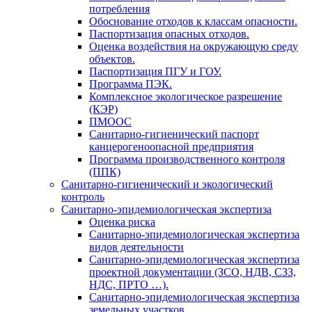
потребления
Обоснование отходов к классам опасности.
Паспортизация опасных отходов.
Оценка воздействия на окружающую среду
объектов.
Паспортизация ПГУ и ГОУ.
Программа ПЭК.
Комплексное экологическое разрешение
(КЭР)
ПМООС
Санитарно-гигиенический паспорт
канцерогеноопасной предприятия
Программа производственного контроля
(ППК)
Санитарно-гигиенический и экологический
контроль
Санитарно-эпидемиологическая экспертиза
Оценка риска
Санитарно-эпидемиологическая экспертиза
видов деятельности
Санитарно-эпидемиологическая экспертиза
проектной документации (ЗСО, НДВ, СЗЗ,
НДС, ПРТО …).
Санитарно-эпидемиологическая экспертиза
земельных участков