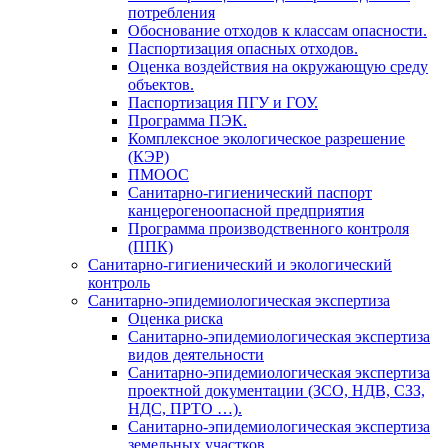
потребления
Обоснование отходов к классам опасности.
Паспортизация опасных отходов.
Оценка воздействия на окружающую среду
объектов.
Паспортизация ПГУ и ГОУ.
Программа ПЭК.
Комплексное экологическое разрешение
(КЭР)
ПМООС
Санитарно-гигиенический паспорт
канцерогеноопасной предприятия
Программа производственного контроля
(ППК)
Санитарно-гигиенический и экологический
контроль
Санитарно-эпидемиологическая экспертиза
Оценка риска
Санитарно-эпидемиологическая экспертиза
видов деятельности
Санитарно-эпидемиологическая экспертиза
проектной документации (ЗСО, НДВ, СЗЗ,
НДС, ПРТО …).
Санитарно-эпидемиологическая экспертиза
земельных участков