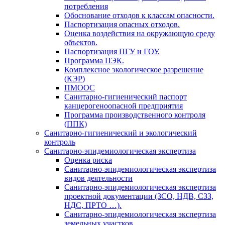
потребления
Обоснование отходов к классам опасности.
Паспортизация опасных отходов.
Оценка воздействия на окружающую среду
объектов.
Паспортизация ПГУ и ГОУ.
Программа ПЭК.
Комплексное экологическое разрешение
(КЭР)
ПМООС
Санитарно-гигиенический паспорт
канцерогеноопасной предприятия
Программа производственного контроля
(ППК)
Санитарно-гигиенический и экологический
контроль
Санитарно-эпидемиологическая экспертиза
Оценка риска
Санитарно-эпидемиологическая экспертиза
видов деятельности
Санитарно-эпидемиологическая экспертиза
проектной документации (ЗСО, НДВ, СЗЗ,
НДС, ПРТО …).
Санитарно-эпидемиологическая экспертиза
земельных участков