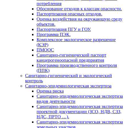
потребления
Обоснование отходов к классам опасности.
Паспортизация опасных отходов.
Оценка воздействия на окружающую среду
объектов.
Паспортизация ПГУ и ГОУ.
Программа ПЭК.
Комплексное экологическое разрешение
(КЭР)
ПМООС
Санитарно-гигиенический паспорт
канцерогеноопасной предприятия
Программа производственного контроля
(ППК)
Санитарно-гигиенический и экологический
контроль
Санитарно-эпидемиологическая экспертиза
Оценка риска
Санитарно-эпидемиологическая экспертиза
видов деятельности
Санитарно-эпидемиологическая экспертиза
проектной документации (ЗСО, НДВ, СЗЗ,
НДС, ПРТО …).
Санитарно-эпидемиологическая экспертиза
земельных участков