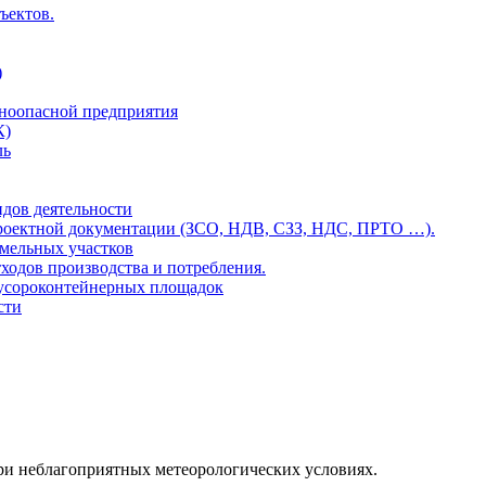
ъектов.
)
еноопасной предприятия
К)
ль
идов деятельности
проектной документации (ЗСО, НДВ, СЗЗ, НДС, ПРТО …).
емельных участков
ходов производства и потребления.
мусороконтейнерных площадок
сти
ри неблагоприятных метеорологических условиях.